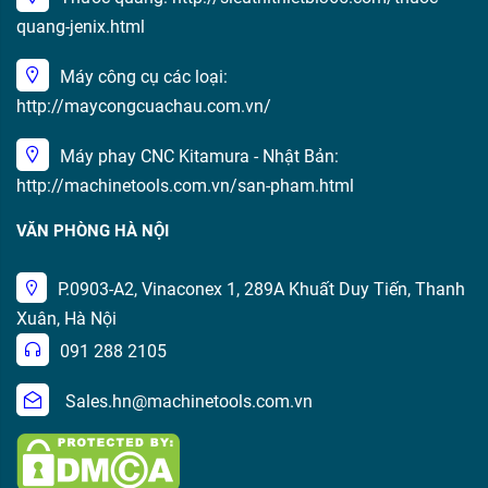
quang-jenix.html
Máy công cụ các loại:
http://maycongcuachau.com.vn/
Máy phay CNC Kitamura - Nhật Bản:
http://machinetools.com.vn/san-pham.html
VĂN PHÒNG HÀ NỘI
P.0903-A2, Vinaconex 1, 289A Khuất Duy Tiến, Thanh
Xuân, Hà Nội
091 288 2105
Sales.hn@machinetools.com.vn