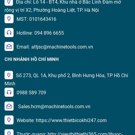
Địa chỉ: Lô 14 - BT4, Khu nhà ở Bắc Linh Đàm mở
rộng vị trí X2, Phường Hoàng Liệt, TP. Hà Nội
MST: 0101643416
Hotline:
094 896 6655
Email:
attjsc@machinetools.com.vn
CHI NHÁNH HỒ CHÍ MINH
Số 273, QL 1A, Khu phố 2, Bình Hưng Hòa, TP Hồ Chí
Minh
0988 589 709
Sales.hcm@machinetools.com.vn
Website: https://www.thietbicokhi247.com
Thước quang: http://sieuthithietbi365.com/thuoc-