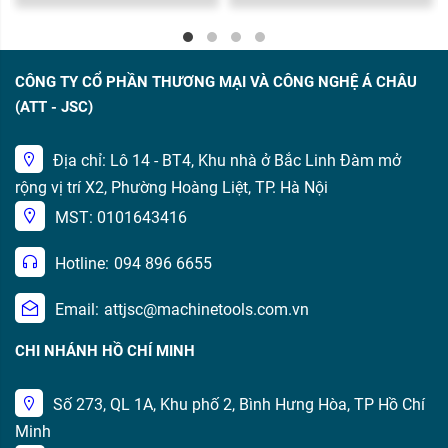
CÔNG TY CỔ PHẦN THƯƠNG MẠI VÀ CÔNG NGHỆ Á CHÂU
(ATT - JSC)
Địa chỉ: Lô 14 - BT4, Khu nhà ở Bắc Linh Đàm mở
rộng vị trí X2, Phường Hoàng Liệt, TP. Hà Nội
MST: 0101643416
Hotline:
094 896 6655
Email:
attjsc@machinetools.com.vn
CHI NHÁNH HỒ CHÍ MINH
Số 273, QL 1A, Khu phố 2, Bình Hưng Hòa, TP Hồ Chí
Minh