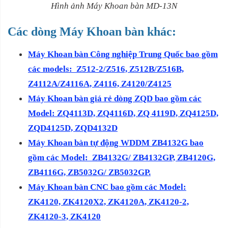
Hình ảnh Máy Khoan bàn MD-13N
Các dòng Máy Khoan bàn khác:
Máy Khoan bàn Công nghiệp Trung Quốc bao gồm
các models: Z512-2/Z516, Z512B/Z516B,
Z4112A/Z4116A, Z4116, Z4120/Z4125
Máy Khoan bàn giá rẻ dòng ZQD bao gồm các
Model: ZQ4113D, ZQ4116D, ZQ 4119D, ZQ4125D,
ZQD4125D, ZQD4132D
Máy Khoan bàn tự động WDDM ZB4132G bao
gồm các Model: ZB4132G/ ZB4132GP, ZB4120G,
ZB4116G, ZB5032G/ ZB5032GP.
Máy Khoan bàn CNC bao gồm các Model:
ZK4120, ZK4120X2, ZK4120A, ZK4120-2,
ZK4120-3, ZK4120