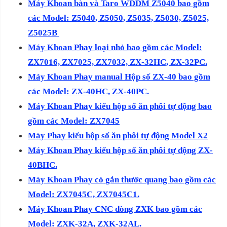
Máy Khoan bàn và Taro WDDM Z5040 bao gồm
các Model: Z5040, Z5050, Z5035, Z5030, Z5025,
Z5025B
Máy Khoan Phay loại nhỏ bao gồm các Model:
ZX7016, ZX7025, ZX7032, ZX-32HC, ZX-32PC.
Máy Khoan Phay manual Hộp số ZX-40 bao gồm
các Model: ZX-40HC, ZX-40PC.
Máy Khoan Phay kiểu hộp số ăn phôi tự động bao
gồm các Model: ZX7045
Máy Phay kiểu hộp số ăn phôi tự động Model X2
Máy Khoan Phay kiểu hộp số ăn phôi tự động ZX-
40BHC.
Máy Khoan Phay có gắn thước quang bao gồm các
Model: ZX7045C, ZX7045C1.
Máy Khoan Phay CNC dòng ZXK bao gồm các
Model: ZXK-32A, ZXK-32AL.