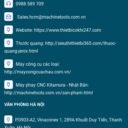
0988 589 709
Sales.hcm@machinetools.com.vn
Website: https://www.thietbicokhi247.com
Thước quang: http://sieuthithietbi365.com/thuoc-
quang-jenix.html
Máy công cụ các loại:
http://maycongcuachau.com.vn/
Máy phay CNC Kitamura - Nhật Bản:
http://machinetools.com.vn/san-pham.html
VĂN PHÒNG HÀ NỘI
P.0903-A2, Vinaconex 1, 289A Khuất Duy Tiến, Thanh
Xuân, Hà Nội