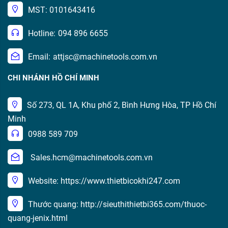
MST: 0101643416
Hotline:
094 896 6655
Email:
attjsc@machinetools.com.vn
CHI NHÁNH HỒ CHÍ MINH
Số 273, QL 1A, Khu phố 2, Bình Hưng Hòa, TP Hồ Chí
Minh
0988 589 709
Sales.hcm@machinetools.com.vn
Website: https://www.thietbicokhi247.com
Thước quang: http://sieuthithietbi365.com/thuoc-
quang-jenix.html