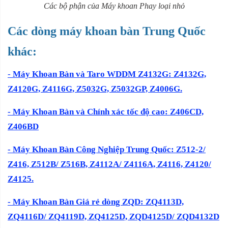
Các bộ phận của Máy khoan Phay loại nhỏ
Các dòng máy khoan bàn Trung Quốc
khác:
-
Máy Khoan Bàn và Taro WDDM Z4132G: Z4132G,
Z4120G, Z4116G, Z5032G, Z5032GP, Z4006G.
- Máy Khoan Bàn và Chính xác tốc độ cao: Z406CD,
Z406BD
- Máy Khoan Bàn Công Nghiệp Trung Quốc: Z512-2/
Z416, Z512B/ Z516B, Z4112A/ Z4116A, Z4116, Z4120/
Z4125.
- Máy Khoan Bàn Giá rẻ dòng ZQD: ZQ4113D,
ZQ4116D/ ZQ4119D, ZQ4125D, ZQD4125D/ ZQD4132D