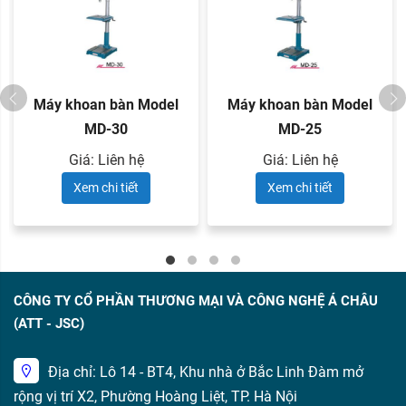
Máy khoan bàn Model
Máy khoan bàn Model
MD-30
MD-25
Giá: Liên hệ
Giá: Liên hệ
Xem chi tiết
Xem chi tiết
CÔNG TY CỔ PHẦN THƯƠNG MẠI VÀ CÔNG NGHỆ Á CHÂU
(ATT - JSC)
Địa chỉ: Lô 14 - BT4, Khu nhà ở Bắc Linh Đàm mở
rộng vị trí X2, Phường Hoàng Liệt, TP. Hà Nội