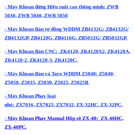
-
Máy Khoan đứng Hiệu suất cao thông minh: ZWB
5030, ZWB 5040, ZWB 5050
-
Máy Khoan Bàn tự động WDDM ZB4132G:
ZB4132G/
ZB4132GP, ZB4120G, ZB4116G, ZB5032G/ ZB5032GP.
- Máy Khoan Bàn CNC: ZK4120, ZK4120X2, ZK4120A,
ZK4120-2, ZK4120-3, ZK4120C.
-
Máy Khoan Bàn và Taro WDDM Z5040:
Z5040,
Z5050, Z5035, Z5030, Z5025, Z5025B
- Máy Khoan Phay loại
nhỏ: ZX7016, ZX7025, ZX7032, ZX-32HC, ZX-32PC.
- Máy Khoan Phay Manual Hộp số ZX-40: ZX-40HC,
ZX-40PC.