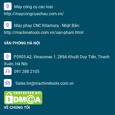
Máy công cụ các loại:
http://maycongcuachau.com.vn/
Máy phay CNC Kitamura - Nhật Bản:
http://machinetools.com.vn/san-pham.html
VĂN PHÒNG HÀ NỘI
P.0903-A2, Vinaconex 1, 289A Khuất Duy Tiến, Thanh
Xuân, Hà Nội
091 288 2105
Sales.hn@machinetools.com.vn
VỀ CHÚNG TÔI