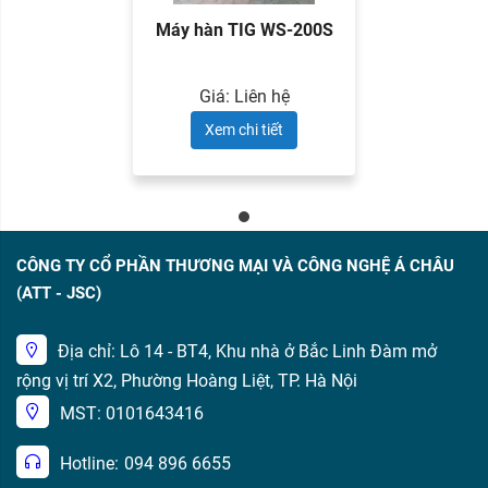
Máy hàn TIG WS-200S
Giá: Liên hệ
Xem chi tiết
CÔNG TY CỔ PHẦN THƯƠNG MẠI VÀ CÔNG NGHỆ Á CHÂU
(ATT - JSC)
Địa chỉ: Lô 14 - BT4, Khu nhà ở Bắc Linh Đàm mở
rộng vị trí X2, Phường Hoàng Liệt, TP. Hà Nội
MST: 0101643416
Hotline:
094 896 6655