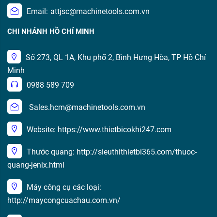
Email:
attjsc@machinetools.com.vn
CHI NHÁNH HỒ CHÍ MINH
Số 273, QL 1A, Khu phố 2, Bình Hưng Hòa, TP Hồ Chí
Minh
0988 589 709
Sales.hcm@machinetools.com.vn
Website: https://www.thietbicokhi247.com
Thước quang: http://sieuthithietbi365.com/thuoc-
quang-jenix.html
Máy công cụ các loại:
http://maycongcuachau.com.vn/