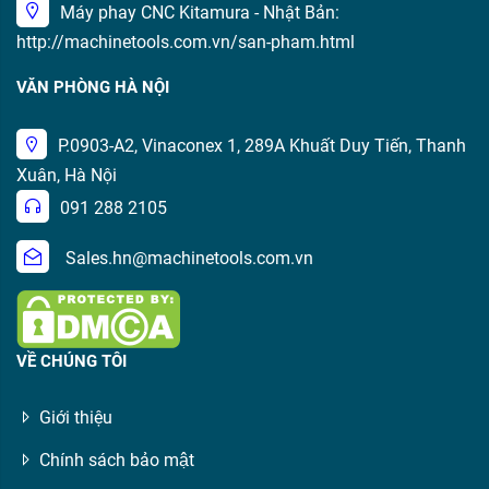
Máy phay CNC Kitamura - Nhật Bản:
http://machinetools.com.vn/san-pham.html
VĂN PHÒNG HÀ NỘI
P.0903-A2, Vinaconex 1, 289A Khuất Duy Tiến, Thanh
Xuân, Hà Nội
091 288 2105
Sales.hn@machinetools.com.vn
VỀ CHÚNG TÔI
Giới thiệu
Chính sách bảo mật