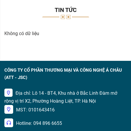
TIN TỨC
Không có dữ liệu
CÔNG TY CỔ PHẦN THƯƠNG MẠI VÀ CÔNG NGHỆ Á CHÂU
(ATT - JSC)
Địa chỉ: Lô 14 - BT4, Khu nhà ở Bắc Linh Đàm mở
rộng vị trí X2, Phường Hoàng Liệt, TP. Hà Nội
MST: 0101643416
Hotline:
094 896 6655