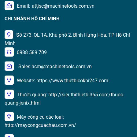
Email:
attjsc@machinetools.com.vn
CHI NHÁNH HỒ CHÍ MINH
Số 273, QL 1A, Khu phố 2, Bình Hưng Hòa, TP Hồ Chí
Minh
0988 589 709
Sales.hcm@machinetools.com.vn
Website: https://www.thietbicokhi247.com
Thước quang: http://sieuthithietbi365.com/thuoc-
quang-jenix.html
Máy công cụ các loại:
http://maycongcuachau.com.vn/