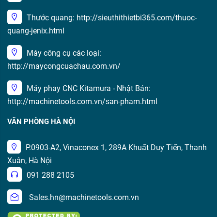
Thước quang: http://sieuthithietbi365.com/thuoc-
quang-jenix.html
Máy công cụ các loại:
http://maycongcuachau.com.vn/
Máy phay CNC Kitamura - Nhật Bản:
http://machinetools.com.vn/san-pham.html
VĂN PHÒNG HÀ NỘI
P.0903-A2, Vinaconex 1, 289A Khuất Duy Tiến, Thanh
Xuân, Hà Nội
091 288 2105
Sales.hn@machinetools.com.vn