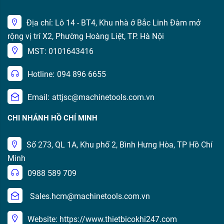
Địa chỉ: Lô 14 - BT4, Khu nhà ở Bắc Linh Đàm mở
rộng vị trí X2, Phường Hoàng Liệt, TP. Hà Nội
MST: 0101643416
Hotline:
094 896 6655
Email:
attjsc@machinetools.com.vn
CHI NHÁNH HỒ CHÍ MINH
Số 273, QL 1A, Khu phố 2, Bình Hưng Hòa, TP Hồ Chí
Minh
0988 589 709
Sales.hcm@machinetools.com.vn
Website: https://www.thietbicokhi247.com