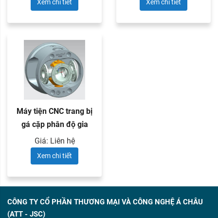
Xem chi tiết
Xem chi tiết
Máy tiện CNC trang bị
gá cặp phân độ gia
công ...
Giá: Liên hệ
Xem chi tiết
CÔNG TY CỔ PHẦN THƯƠNG MẠI VÀ CÔNG NGHỆ Á CHÂU
(ATT - JSC)