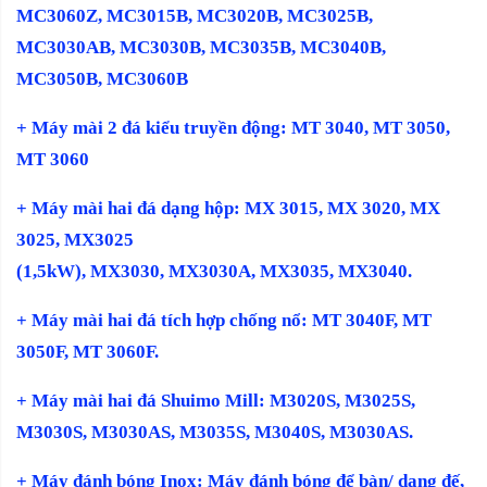
MC3060Z, MC3015B, MC3020B, MC3025B,
MC3030AB, MC3030B, MC3035B, MC3040B,
MC3050B, MC3060B
+
Máy mài 2 đá kiểu truyền động: MT 3040, MT 3050,
MT 3060
​
+ Máy mài hai đá dạng hộp: MX 3015, MX 3020, MX
3025, MX3025
(1,5kW), MX3030, MX3030A, MX3035, MX3040.
+ Máy mài hai đá tích hợp chống nổ: MT 3040F, MT
3050F, MT 3060F.
+ Máy mài hai đá Shuimo Mill: M3020S, M3025S,
M3030S, M3030AS, M3035S, M3040S, M3030AS.
+ Máy đánh bóng Inox: Máy đánh bóng để bàn/ dạng đế,