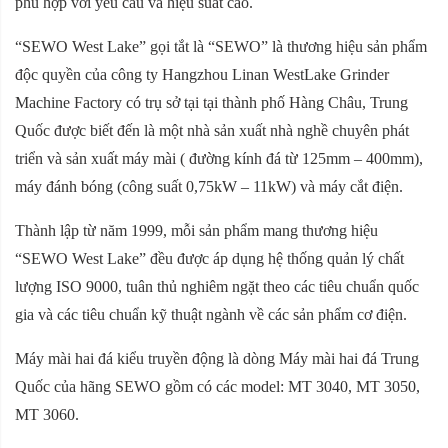
phù hợp với yêu cầu và hiệu suất cao.
“SEWO West Lake” gọi tắt là “SEWO” là thương hiệu sản phẩm
độc quyền của công ty Hangzhou Linan WestLake Grinder
Machine Factory có trụ sở tại tại thành phố Hàng Châu, Trung
Quốc được biết đến là một nhà sản xuất nhà nghề chuyên phát
triển và sản xuất máy mài ( đường kính đá từ 125mm – 400mm),
máy đánh bóng (công suất 0,75kW – 11kW) và máy cắt điện.
Thành lập từ năm 1999, mỗi sản phẩm mang thương hiệu
“SEWO West Lake” đều được áp dụng hệ thống quản lý chất
lượng ISO 9000, tuân thủ nghiêm ngặt theo các tiêu chuẩn quốc
gia và các tiêu chuẩn kỹ thuật ngành về các sản phẩm cơ điện.
Máy mài hai đá kiểu truyền động là dòng Máy mài hai đá Trung
Quốc của hãng SEWO gồm có các model: MT 3040, MT 3050,
MT 3060.