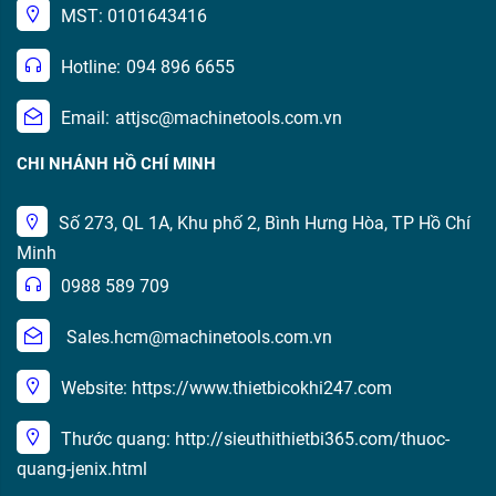
MST: 0101643416
Hotline:
094 896 6655
Email:
attjsc@machinetools.com.vn
CHI NHÁNH HỒ CHÍ MINH
Số 273, QL 1A, Khu phố 2, Bình Hưng Hòa, TP Hồ Chí
Minh
0988 589 709
Sales.hcm@machinetools.com.vn
Website: https://www.thietbicokhi247.com
Thước quang: http://sieuthithietbi365.com/thuoc-
quang-jenix.html