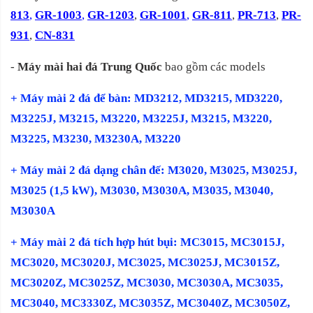
813
,
GR-1003
,
GR-1
203
,
GR-1001
,
GR-811
,
PR-713
,
PR-
931
,
CN-831
-
Máy mài hai đá Trung Quốc
bao gồm các models
+ Máy mài 2 đá để bàn: MD3212, MD3215, MD3220,
M3225J, M3215, M3220, M3225J, M3215, M3220,
M3225, M3230, M3230A, M3220
+
Máy mài 2 đá
dạng chân đế: M3020, M3025, M3025J,
M3025 (1,5 kW), M3030, M3030A, M3035, M3040,
M3030A
+ Máy mài 2 đá tích hợp hút bụi: MC3015, MC3015J,
MC3020, MC3020J, MC3025, MC3025J, MC3015Z,
MC3020Z, MC3025Z, MC3030, MC3030A, MC3035,
MC3040, MC3330Z, MC3035Z, MC3040Z, MC3050Z,