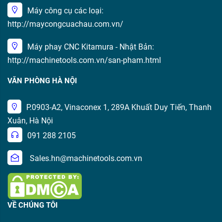
Máy công cụ các loại:
http://maycongcuachau.com.vn/
Máy phay CNC Kitamura - Nhật Bản:
http://machinetools.com.vn/san-pham.html
VĂN PHÒNG HÀ NỘI
P.0903-A2, Vinaconex 1, 289A Khuất Duy Tiến, Thanh
Xuân, Hà Nội
091 288 2105
Sales.hn@machinetools.com.vn
VỀ CHÚNG TÔI