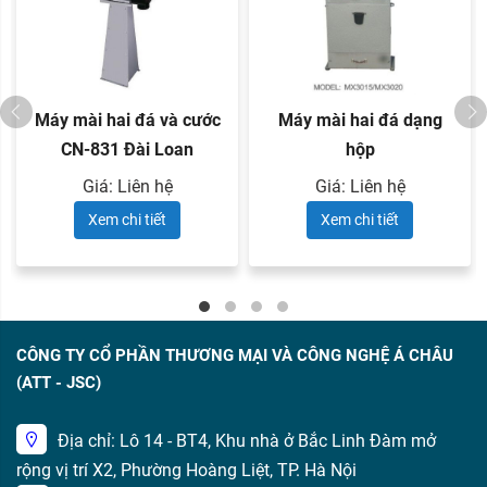
Máy mài hai đá và cước
Máy mài hai đá dạng
CN-831 Đài Loan
hộp
Giá: Liên hệ
Giá: Liên hệ
Xem chi tiết
Xem chi tiết
CÔNG TY CỔ PHẦN THƯƠNG MẠI VÀ CÔNG NGHỆ Á CHÂU
(ATT - JSC)
Địa chỉ: Lô 14 - BT4, Khu nhà ở Bắc Linh Đàm mở
rộng vị trí X2, Phường Hoàng Liệt, TP. Hà Nội