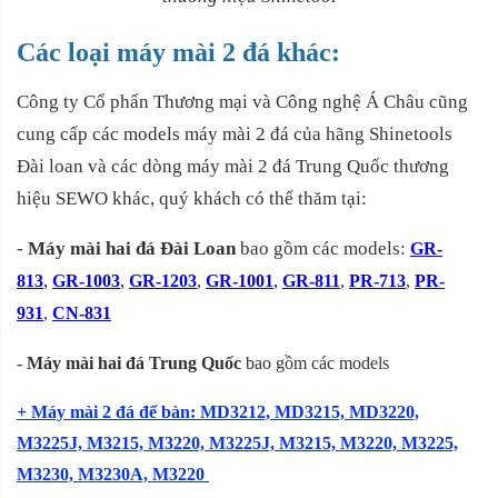
Các loại máy mài 2 đá khác:
Công ty Cổ phẩn Thương mại và Công nghệ Á Châu cũng
cung cấp các models máy mài 2 đá của hãng Shinetools
Đài loan và các dòng máy mài 2 đá Trung Quốc thương
hiệu SEWO khác, quý khách có thể thăm tại:
-
Máy mài hai đá Đài Loan
bao gồm các models:
GR-
813
,
GR-1003
,
GR-1
203
,
GR-1001
,
GR-811
,
PR-713
,
PR-
931
,
CN-831
-
Máy mài hai đá Trung Quốc
bao gồm các models
+ Máy mài 2 đá để bàn: MD3212, MD3215, MD3220,
M3225J, M3215, M3220, M3225J, M3215, M3220, M3225,
M3230, M3230A, M3220