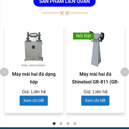
SẢN PHẨM LIÊN QUAN
Nổi Bật
Máy mài hai đá dạng
Máy mài hai đá
hộp
Shinetool GR-811 (GR-
801) ...
Giá: Liên hệ
Giá: Liên hệ
Xem chi tiết
Xem chi tiết