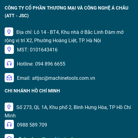
CÔNG TY CỔ PHẦN THƯƠNG MẠI VÀ CÔNG NGHỆ Á CHÂU
(ATT - JSC)
Địa chỉ: Lô 14 - BT4, Khu nhà ở Bắc Linh Đàm mở
rộng vị trí X2, Phường Hoàng Liệt, TP. Hà Nội
MST: 0101643416
Hotline:
094 896 6655
Email:
attjsc@machinetools.com.vn
CHI NHÁNH HỒ CHÍ MINH
Số 273, QL 1A, Khu phố 2, Bình Hưng Hòa, TP Hồ Chí
Minh
0988 589 709