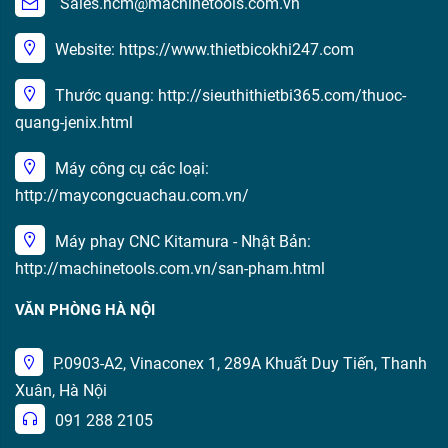
Sales.hcm@machinetools.com.vn
Website: https://www.thietbicokhi247.com
Thước quang: http://sieuthithietbi365.com/thuoc-
quang-jenix.html
Máy công cụ các loại:
http://maycongcuachau.com.vn/
Máy phay CNC Kitamura - Nhật Bản:
http://machinetools.com.vn/san-pham.html
VĂN PHÒNG HÀ NỘI
P.0903-A2, Vinaconex 1, 289A Khuất Duy Tiến, Thanh
Xuân, Hà Nội
091 288 2105