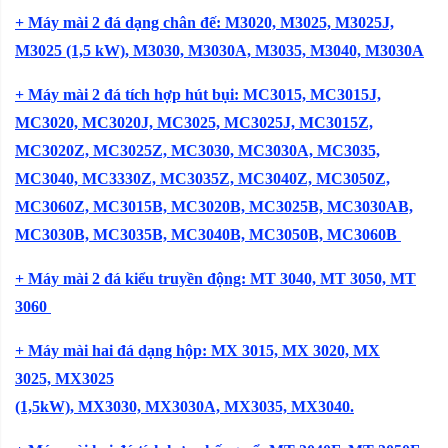
+
Máy mài 2 đá
dạng chân đế: M3020, M3025, M3025J,
M3025 (1,5 kW), M3030, M3030A, M3035, M3040, M3030A
+ Máy mài 2 đá tích hợp hút bụi: MC3015, MC3015J,
MC3020, MC3020J, MC3025, MC3025J, MC3015Z,
MC3020Z, MC3025Z, MC3030, MC3030A, MC3035,
MC3040, MC3330Z, MC3035Z, MC3040Z, MC3050Z,
MC3060Z, MC3015B, MC3020B, MC3025B, MC3030AB,
MC3030B, MC3035B, MC3040B, MC3050B, MC3060B
+
Máy mài 2 đá kiểu truyền động: MT 3040, MT 3050, MT
3060
​
+ Máy mài hai đá dạng hộp: MX 3015, MX 3020, MX
3025, MX3025
(1,5kW), MX3030, MX3030A, MX3035, MX3040.