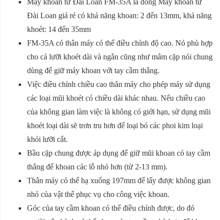
Máy khoan từ Đài Loan FM-35A là dòng Máy khoan từ
Đài Loan giá rẻ có khả năng khoan: 2 đến 13mm, khả năng
khoét: 14 đến 35mm
FM-35A có thân máy có thể điều chỉnh độ cao. Nó phù hợp
cho cả lưỡi khoét dài và ngắn cũng như mâm cặp nói chung
dùng để giữ máy khoan với tay cầm thẳng.
Việc điều chỉnh chiều cao thân máy cho phép máy sử dụng
các loại mũi khoét có chiều dài khác nhau. Nếu chiều cao
của không gian làm việc là không có giới hạn, sử dụng mũi
khoét loại dài sẽ trơn tru hơn để loại bỏ các phoi kim loại
khỏi lưỡi cắt.
Bầu cặp chung được áp dụng để giữ mũi khoan có tay cầm
thẳng để khoan các lỗ nhỏ hơn (từ 2-13 mm).
Thân máy có thể hạ xuống 197mm để lấy được không gian
nhỏ của vật thể phục vụ cho công việc khoan.
Góc của tay cầm khoan có thể điều chỉnh được, do đó