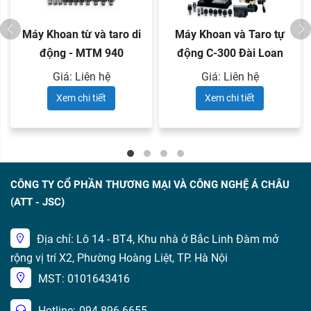
Máy Khoan từ và taro di
Máy Khoan và Taro tự
động - MTM 940
động C-300 Đài Loan
Giá: Liên hệ
Giá: Liên hệ
Xem chi tiết
Xem chi tiết
CÔNG TY CỔ PHẦN THƯƠNG MẠI VÀ CÔNG NGHỆ Á CHÂU
(ATT - JSC)
Địa chỉ: Lô 14 - BT4, Khu nhà ở Bắc Linh Đàm mở
rộng vị trí X2, Phường Hoàng Liệt, TP. Hà Nội
MST: 0101643416
Hotline:
094 896 6655