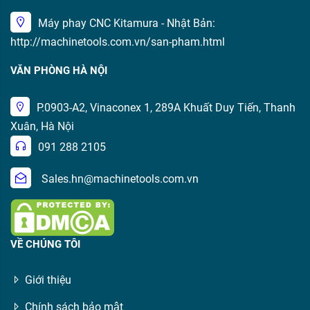
Máy phay CNC Kitamura - Nhật Bản:
http://machinetools.com.vn/san-pham.html
VĂN PHÒNG HÀ NỘI
P.0903-A2, Vinaconex 1, 289A Khuất Duy Tiến, Thanh
Xuân, Hà Nội
091 288 2105
Sales.hn@machinetools.com.vn
VỀ CHÚNG TÔI
Giới thiệu
Chính sách bảo mật