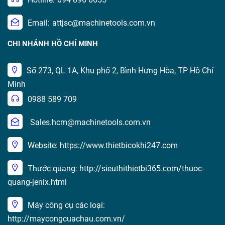
Email:
attjsc@machinetools.com.vn
CHI NHÁNH HỒ CHÍ MINH
Số 273, QL 1A, Khu phố 2, Bình Hưng Hòa, TP Hồ Chí
Minh
0988 589 709
Sales.hcm@machinetools.com.vn
Website: https://www.thietbicokhi247.com
Thước quang: http://sieuthithietbi365.com/thuoc-
quang-jenix.html
Máy công cụ các loại:
http://maycongcuachau.com.vn/