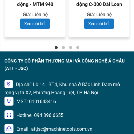
động - MTM 940
động C-300 Đài Loan
Giá: Liên hệ
Giá: Liên hệ
Xem chi tiết
Xem chi tiết
CÔNG TY CỔ PHẦN THƯƠNG MẠI VÀ CÔNG NGHỆ Á CHÂU
(ATT - JSC)
Địa chỉ: Lô 14 - BT4, Khu nhà ở Bắc Linh Đàm mở
rộng vị trí X2, Phường Hoàng Liệt, TP. Hà Nội
MST: 0101643416
Hotline:
094 896 6655
Email:
attjsc@machinetools.com.vn