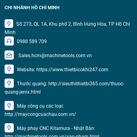
CHI NHÁNH HỒ CHÍ MINH
Số 273, QL 1A, Khu phố 2, Bình Hưng Hòa, TP Hồ Chí
Minh
0988 589 709
Sales.hcm@machinetools.com.vn
Website: https://www.thietbicokhi247.com
Thước quang: http://sieuthithietbi365.com/thuoc-
quang-jenix.html
Máy công cụ các loại:
http://maycongcuachau.com.vn/
Máy phay CNC Kitamura - Nhật Bản:
http://machinetools.com.vn/san-pham.html