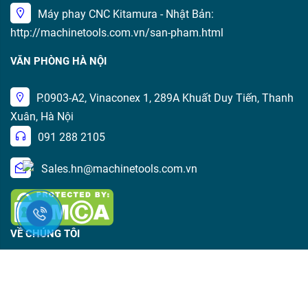
Máy phay CNC Kitamura - Nhật Bản:
http://machinetools.com.vn/san-pham.html
VĂN PHÒNG HÀ NỘI
P.0903-A2, Vinaconex 1, 289A Khuất Duy Tiến, Thanh
Xuân, Hà Nội
091 288 2105
Sales.hn@machinetools.com.vn
VỀ CHÚNG TÔI
Giới thiệu
Chính sách bảo mật