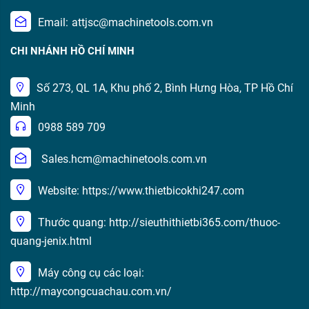
Email:
attjsc@machinetools.com.vn
CHI NHÁNH HỒ CHÍ MINH
Số 273, QL 1A, Khu phố 2, Bình Hưng Hòa, TP Hồ Chí
Minh
0988 589 709
Sales.hcm@machinetools.com.vn
Website: https://www.thietbicokhi247.com
Thước quang: http://sieuthithietbi365.com/thuoc-
quang-jenix.html
Máy công cụ các loại:
http://maycongcuachau.com.vn/