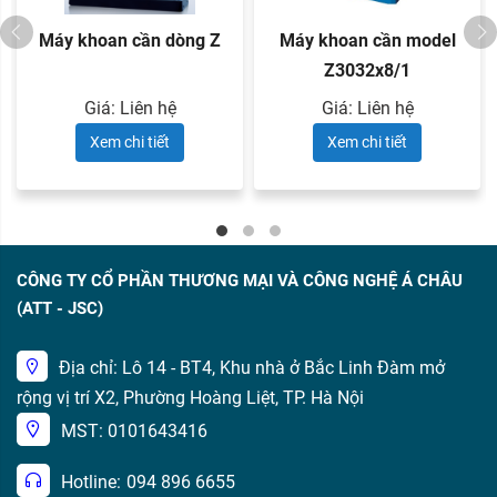
Máy khoan cần dòng Z
Máy khoan cần model
Z3032x8/1
Giá: Liên hệ
Giá: Liên hệ
Xem chi tiết
Xem chi tiết
CÔNG TY CỔ PHẦN THƯƠNG MẠI VÀ CÔNG NGHỆ Á CHÂU
(ATT - JSC)
Địa chỉ: Lô 14 - BT4, Khu nhà ở Bắc Linh Đàm mở
rộng vị trí X2, Phường Hoàng Liệt, TP. Hà Nội
MST: 0101643416
Hotline:
094 896 6655