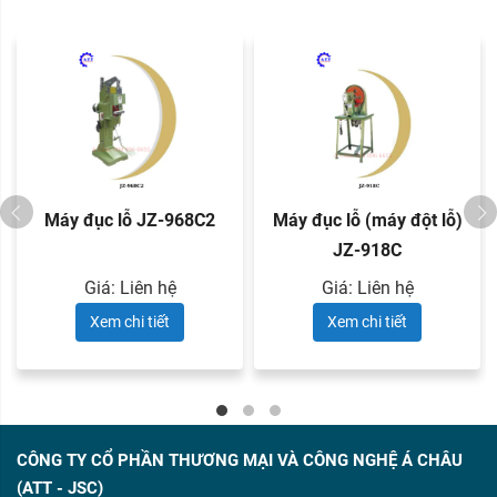
Máy đục lỗ JZ-968C2
Máy đục lỗ (máy đột lỗ)
JZ-918C
Giá: Liên hệ
Giá: Liên hệ
Xem chi tiết
Xem chi tiết
CÔNG TY CỔ PHẦN THƯƠNG MẠI VÀ CÔNG NGHỆ Á CHÂU
(ATT - JSC)