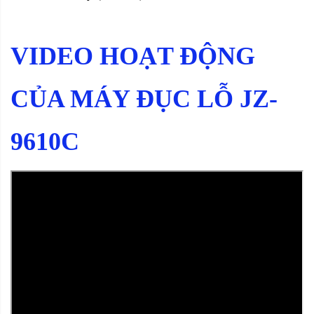
VIDEO HOẠT ĐỘNG
CỦA MÁY ĐỤC LỖ JZ-
9610C