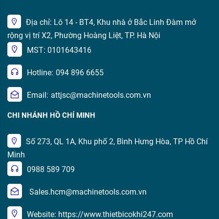
Địa chỉ: Lô 14 - BT4, Khu nhà ở Bắc Linh Đàm mở
rộng vị trí X2, Phường Hoàng Liệt, TP. Hà Nội
MST: 0101643416
Hotline:
094 896 6655
Email:
attjsc@machinetools.com.vn
CHI NHÁNH HỒ CHÍ MINH
Số 273, QL 1A, Khu phố 2, Bình Hưng Hòa, TP Hồ Chí
Minh
0988 589 709
Sales.hcm@machinetools.com.vn
Website: https://www.thietbicokhi247.com