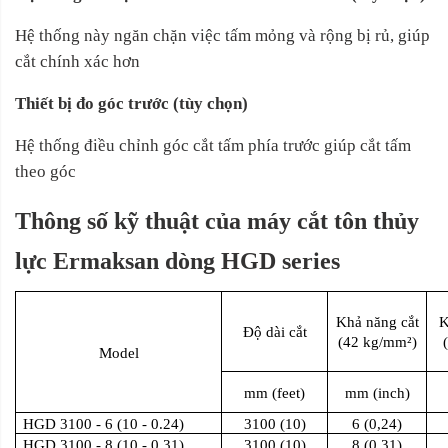
Hệ thống này ngăn chặn việc tấm mỏng và rộng bị rủ, giúp
cắt chính xác hơn
Thiết bị đo góc trước (tùy chọn)
Hệ thống điều chỉnh góc cắt tấm phía trước giúp cắt tấm
theo góc
Thông số kỹ thuật của máy cắt tôn thủy
lực Ermaksan dòng HGD series
Khả năng cắt
K
Độ dài cắt
(42 kg/mm²)
Model
mm (feet)
mm (inch)
HGD 3100 - 6 (10 - 0.24)
3100 (10)
6 (0,24)
HGD 3100 - 8 (10 - 0.31)
3100 (10)
8 (0,31)