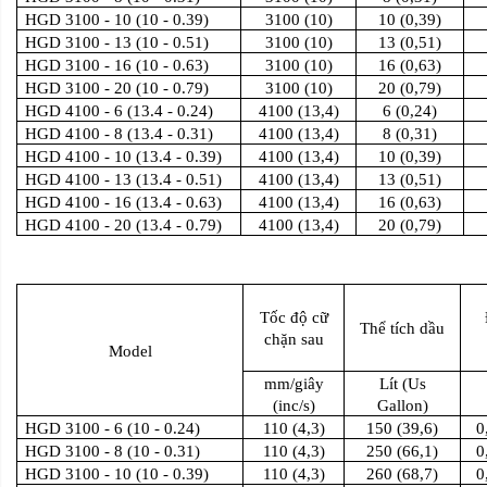
HGD 3100 - 10 (10 - 0.39)
3100 (10)
10 (0,39)
HGD 3100 - 13 (10 - 0.51)
3100 (10)
13 (0,51)
HGD 3100 - 16 (10 - 0.63)
3100 (10)
16 (0,63)
HGD 3100 - 20 (10 - 0.79)
3100 (10)
20 (0,79)
HGD 4100 - 6 (13.4 - 0.24)
4100 (13,4)
6 (0,24)
HGD 4100 - 8 (13.4 - 0.31)
4100 (13,4)
8 (0,31)
HGD 4100 - 10 (13.4 - 0.39)
4100 (13,4)
10 (0,39)
HGD 4100 - 13 (13.4 - 0.51)
4100 (13,4)
13 (0,51)
HGD 4100 - 16 (13.4 - 0.63)
4100 (13,4)
16 (0,63)
HGD 4100 - 20 (13.4 - 0.79)
4100 (13,4)
20 (0,79)
Tốc độ cữ
Thể tích dầu
chặn sau
Model
mm/giây
Lít (Us
(inc/s)
Gallon)
HGD 3100 - 6 (10 - 0.24)
110 (4,3)
150 (39,6)
0
HGD 3100 - 8 (10 - 0.31)
110 (4,3)
250 (66,1)
0
HGD 3100 - 10 (10 - 0.39)
110 (4,3)
260 (68,7)
0