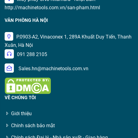
http://machinetools.com.vn/san-pham.html
VĂN PHÒNG HÀ NỘI
P.0903-A2, Vinaconex 1, 289A Khuất Duy Tiến, Thanh
Xuân, Hà Nội
091 288 2105
Sales.hn@machinetools.com.vn
VỀ CHÚNG TÔI
Giới thiệu
Chính sách bảo mật
Chính sách Đại lý - Nhà sản xuất - Giao hàng