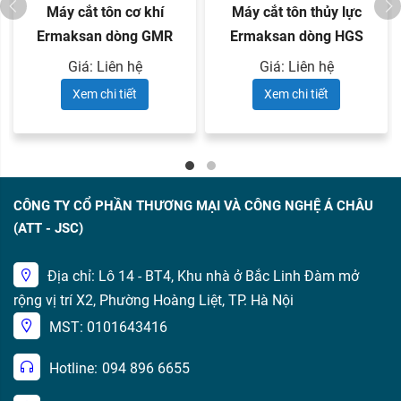
Máy cắt tôn cơ khí
Máy cắt tôn thủy lực
Ermaksan dòng GMR
Ermaksan dòng HGS
series
series
Giá: Liên hệ
Giá: Liên hệ
Xem chi tiết
Xem chi tiết
CÔNG TY CỔ PHẦN THƯƠNG MẠI VÀ CÔNG NGHỆ Á CHÂU
(ATT - JSC)
Địa chỉ: Lô 14 - BT4, Khu nhà ở Bắc Linh Đàm mở
rộng vị trí X2, Phường Hoàng Liệt, TP. Hà Nội
MST: 0101643416
Hotline:
094 896 6655