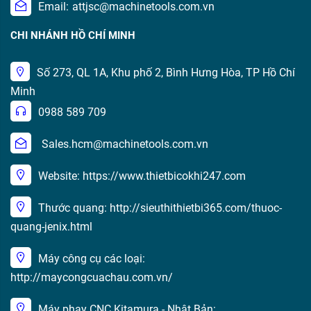
Email:
attjsc@machinetools.com.vn
CHI NHÁNH HỒ CHÍ MINH
Số 273, QL 1A, Khu phố 2, Bình Hưng Hòa, TP Hồ Chí
Minh
0988 589 709
Sales.hcm@machinetools.com.vn
Website: https://www.thietbicokhi247.com
Thước quang: http://sieuthithietbi365.com/thuoc-
quang-jenix.html
Máy công cụ các loại:
http://maycongcuachau.com.vn/
Máy phay CNC Kitamura - Nhật Bản: