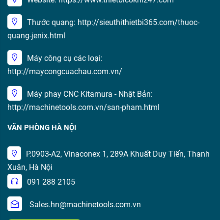
Thước quang: http://sieuthithietbi365.com/thuoc-
quang-jenix.html
Máy công cụ các loại:
http://maycongcuachau.com.vn/
Máy phay CNC Kitamura - Nhật Bản:
http://machinetools.com.vn/san-pham.html
VĂN PHÒNG HÀ NỘI
P.0903-A2, Vinaconex 1, 289A Khuất Duy Tiến, Thanh
Xuân, Hà Nội
091 288 2105
Sales.hn@machinetools.com.vn