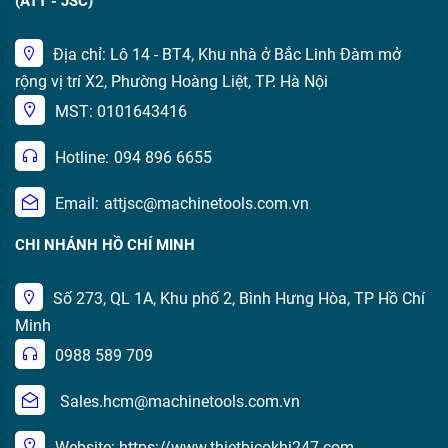
(ATT - JSC)
Địa chỉ: Lô 14 - BT4, Khu nhà ở Bắc Linh Đàm mở
rộng vị trí X2, Phường Hoàng Liệt, TP. Hà Nội
MST: 0101643416
Hotline:
094 896 6655
Email:
attjsc@machinetools.com.vn
CHI NHÁNH HỒ CHÍ MINH
Số 273, QL 1A, Khu phố 2, Bình Hưng Hòa, TP Hồ Chí
Minh
0988 589 709
Sales.hcm@machinetools.com.vn
Website: https://www.thietbicokhi247.com