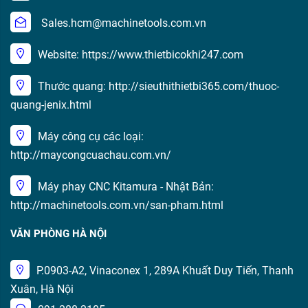
Sales.hcm@machinetools.com.vn
Website: https://www.thietbicokhi247.com
Thước quang: http://sieuthithietbi365.com/thuoc-
quang-jenix.html
Máy công cụ các loại:
http://maycongcuachau.com.vn/
Máy phay CNC Kitamura - Nhật Bản:
http://machinetools.com.vn/san-pham.html
VĂN PHÒNG HÀ NỘI
P.0903-A2, Vinaconex 1, 289A Khuất Duy Tiến, Thanh
Xuân, Hà Nội