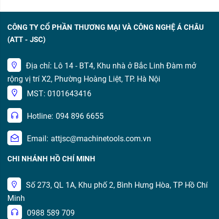
CÔNG TY CỔ PHẦN THƯƠNG MẠI VÀ CÔNG NGHỆ Á CHÂU
(ATT - JSC)
Địa chỉ: Lô 14 - BT4, Khu nhà ở Bắc Linh Đàm mở
rộng vị trí X2, Phường Hoàng Liệt, TP. Hà Nội
MST: 0101643416
Hotline:
094 896 6655
Email:
attjsc@machinetools.com.vn
CHI NHÁNH HỒ CHÍ MINH
Số 273, QL 1A, Khu phố 2, Bình Hưng Hòa, TP Hồ Chí
Minh
0988 589 709