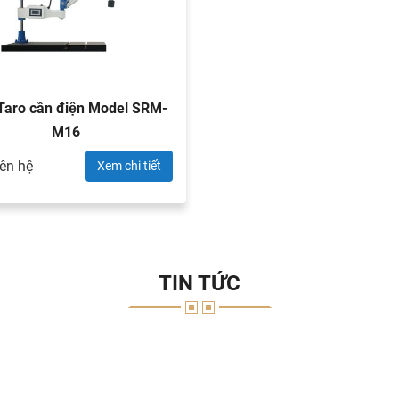
Taro cần điện Model SRM-
M16
iên hệ
Xem chi tiết
TIN TỨC