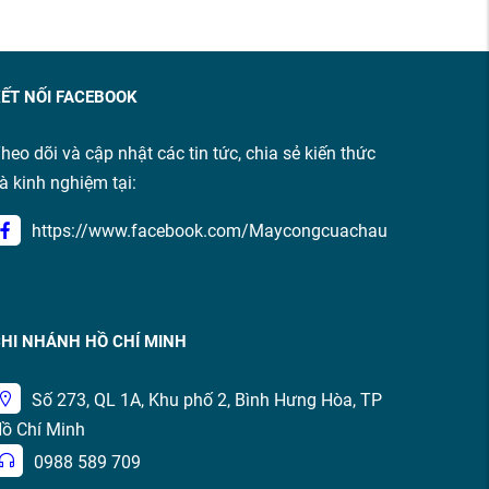
ẾT NỐI FACEBOOK
heo dõi và cập nhật các tin tức, chia sẻ kiến thức
à kinh nghiệm tại:
https://www.facebook.com/Maycongcuachau
HI NHÁNH HỒ CHÍ MINH
Số 273, QL 1A, Khu phố 2, Bình Hưng Hòa, TP
ồ Chí Minh
0988 589 709