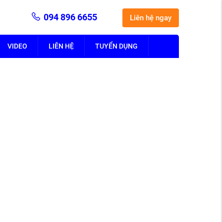
094 896 6655
Liên hệ ngay
VIDEO
LIÊN HỆ
TUYỂN DỤNG