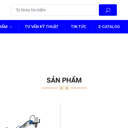
PHẨM
TƯ VẤN KỸ THUẬT
TIN TỨC
E-CATALOG
SẢN PHẨM