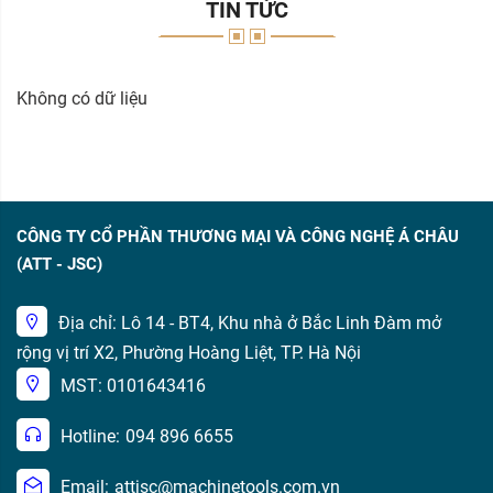
TIN TỨC
Không có dữ liệu
CÔNG TY CỔ PHẦN THƯƠNG MẠI VÀ CÔNG NGHỆ Á CHÂU
(ATT - JSC)
Địa chỉ: Lô 14 - BT4, Khu nhà ở Bắc Linh Đàm mở
rộng vị trí X2, Phường Hoàng Liệt, TP. Hà Nội
MST: 0101643416
Hotline:
094 896 6655
Email:
attjsc@machinetools.com.vn