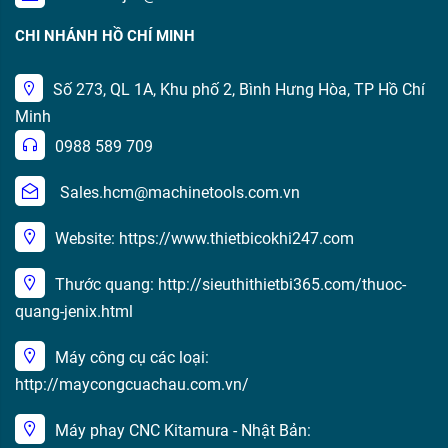
CHI NHÁNH HỒ CHÍ MINH
Số 273, QL 1A, Khu phố 2, Bình Hưng Hòa, TP Hồ Chí
Minh
0988 589 709
Sales.hcm@machinetools.com.vn
Website: https://www.thietbicokhi247.com
Thước quang: http://sieuthithietbi365.com/thuoc-
quang-jenix.html
Máy công cụ các loại:
http://maycongcuachau.com.vn/
Máy phay CNC Kitamura - Nhật Bản: