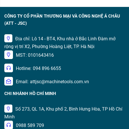
CÔNG TY CỔ PHẦN THƯƠNG MẠI VÀ CÔNG NGHỆ Á CHÂU
(ATT - JSC)
Địa chỉ: Lô 14 - BT4, Khu nhà ở Bắc Linh Đàm mở
rộng vị trí X2, Phường Hoàng Liệt, TP. Hà Nội
MST: 0101643416
Hotline:
094 896 6655
Email:
attjsc@machinetools.com.vn
CHI NHÁNH HỒ CHÍ MINH
Số 273, QL 1A, Khu phố 2, Bình Hưng Hòa, TP Hồ Chí
Minh
0988 589 709