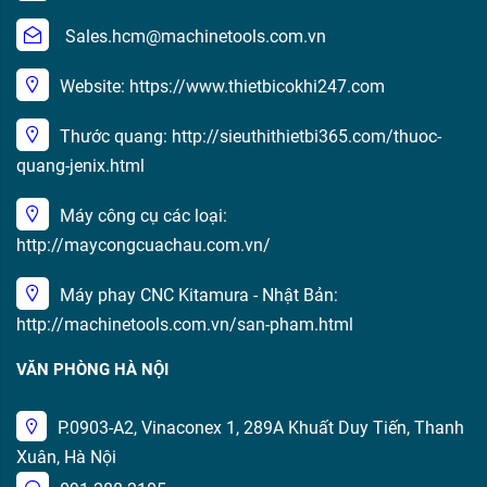
Sales.hcm@machinetools.com.vn
Website: https://www.thietbicokhi247.com
Thước quang: http://sieuthithietbi365.com/thuoc-
quang-jenix.html
Máy công cụ các loại:
http://maycongcuachau.com.vn/
Máy phay CNC Kitamura - Nhật Bản:
http://machinetools.com.vn/san-pham.html
VĂN PHÒNG HÀ NỘI
P.0903-A2, Vinaconex 1, 289A Khuất Duy Tiến, Thanh
Xuân, Hà Nội