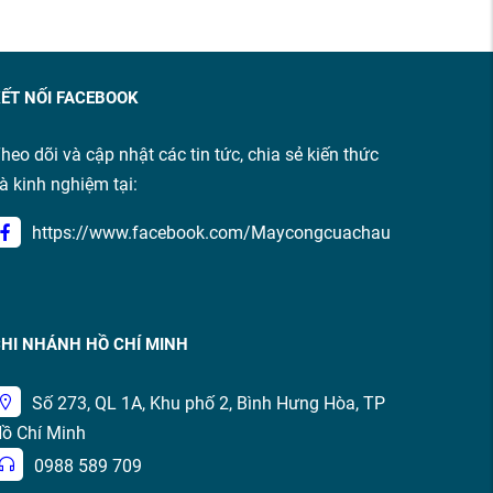
ẾT NỐI FACEBOOK
heo dõi và cập nhật các tin tức, chia sẻ kiến thức
à kinh nghiệm tại:
https://www.facebook.com/Maycongcuachau
HI NHÁNH HỒ CHÍ MINH
Số 273, QL 1A, Khu phố 2, Bình Hưng Hòa, TP
ồ Chí Minh
0988 589 709