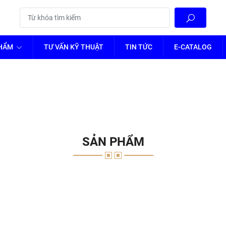
PHẨM
TƯ VẤN KỸ THUẬT
TIN TỨC
E-CATALOG
SẢN PHẨM