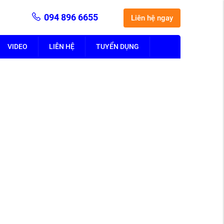
094 896 6655
Liên hệ ngay
VIDEO
LIÊN HỆ
TUYỂN DỤNG