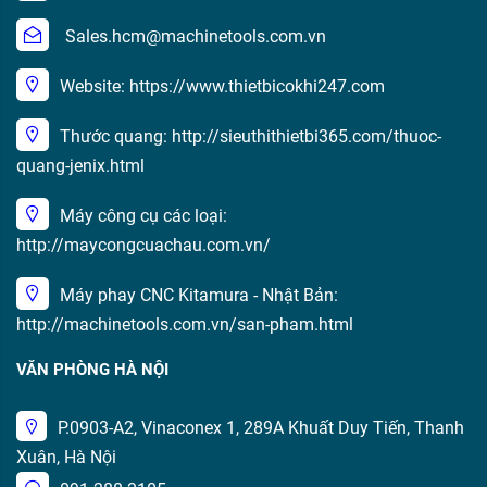
Sales.hcm@machinetools.com.vn
Website: https://www.thietbicokhi247.com
Thước quang: http://sieuthithietbi365.com/thuoc-
quang-jenix.html
Máy công cụ các loại:
http://maycongcuachau.com.vn/
Máy phay CNC Kitamura - Nhật Bản:
http://machinetools.com.vn/san-pham.html
VĂN PHÒNG HÀ NỘI
P.0903-A2, Vinaconex 1, 289A Khuất Duy Tiến, Thanh
Xuân, Hà Nội