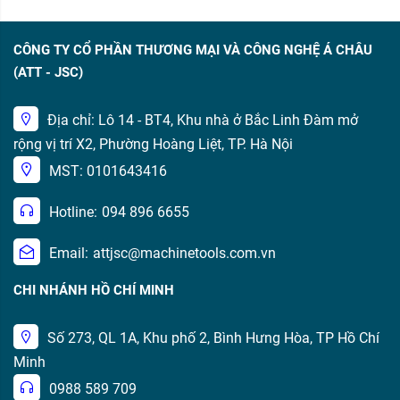
CÔNG TY CỔ PHẦN THƯƠNG MẠI VÀ CÔNG NGHỆ Á CHÂU
(ATT - JSC)
Địa chỉ: Lô 14 - BT4, Khu nhà ở Bắc Linh Đàm mở
rộng vị trí X2, Phường Hoàng Liệt, TP. Hà Nội
MST: 0101643416
Hotline:
094 896 6655
Email:
attjsc@machinetools.com.vn
CHI NHÁNH HỒ CHÍ MINH
Số 273, QL 1A, Khu phố 2, Bình Hưng Hòa, TP Hồ Chí
Minh
0988 589 709