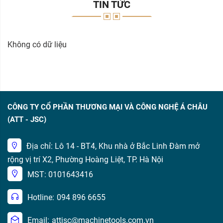
TIN TỨC
Không có dữ liệu
CÔNG TY CỔ PHẦN THƯƠNG MẠI VÀ CÔNG NGHỆ Á CHÂU
(ATT - JSC)
Địa chỉ: Lô 14 - BT4, Khu nhà ở Bắc Linh Đàm mở
rộng vị trí X2, Phường Hoàng Liệt, TP. Hà Nội
MST: 0101643416
Hotline:
094 896 6655
Email:
attjsc@machinetools.com.vn