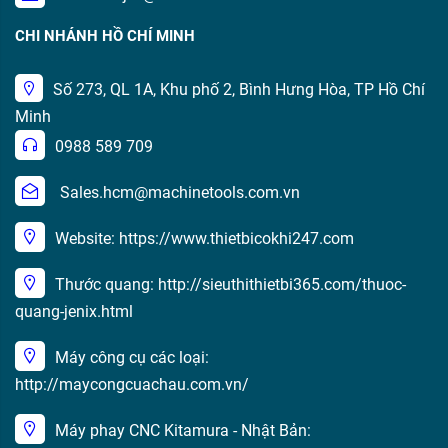
CHI NHÁNH HỒ CHÍ MINH
Số 273, QL 1A, Khu phố 2, Bình Hưng Hòa, TP Hồ Chí
Minh
0988 589 709
Sales.hcm@machinetools.com.vn
Website: https://www.thietbicokhi247.com
Thước quang: http://sieuthithietbi365.com/thuoc-
quang-jenix.html
Máy công cụ các loại:
http://maycongcuachau.com.vn/
Máy phay CNC Kitamura - Nhật Bản: