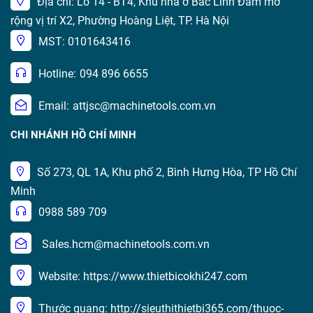
Địa chỉ: Lô 14 - BT4, Khu nhà ở Bắc Linh Đàm mở
rộng vị trí X2, Phường Hoàng Liệt, TP. Hà Nội
MST: 0101643416
Hotline:
094 896 6655
Email:
attjsc@machinetools.com.vn
CHI NHÁNH HỒ CHÍ MINH
Số 273, QL 1A, Khu phố 2, Bình Hưng Hòa, TP Hồ Chí
Minh
0988 589 709
Sales.hcm@machinetools.com.vn
Website: https://www.thietbicokhi247.com
Thước quang: http://sieuthithietbi365.com/thuoc-