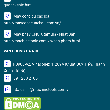
quang-jenix.html
Máy công cụ các loại:
http://maycongcuachau.com.vn/
Máy phay CNC Kitamura - Nhật Bản:
http://machinetools.com.vn/san-pham.html
VĂN PHÒNG HÀ NỘI
P.0903-A2, Vinaconex 1, 289A Khuất Duy Tiến, Thanh
Xuân, Hà Nội
091 288 2105
Sales.hn@machinetools.com.vn