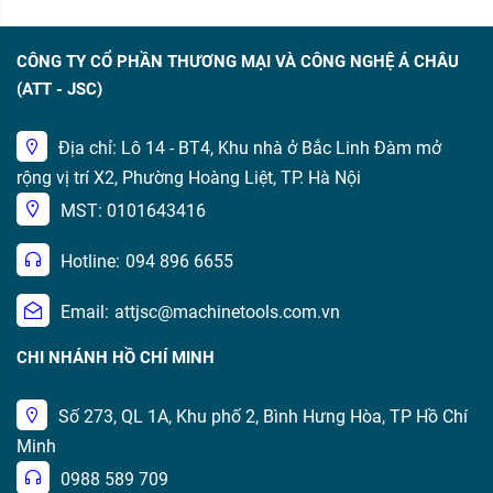
CÔNG TY CỔ PHẦN THƯƠNG MẠI VÀ CÔNG NGHỆ Á CHÂU
(ATT - JSC)
Địa chỉ: Lô 14 - BT4, Khu nhà ở Bắc Linh Đàm mở
rộng vị trí X2, Phường Hoàng Liệt, TP. Hà Nội
MST: 0101643416
Hotline:
094 896 6655
Email:
attjsc@machinetools.com.vn
CHI NHÁNH HỒ CHÍ MINH
Số 273, QL 1A, Khu phố 2, Bình Hưng Hòa, TP Hồ Chí
Minh
0988 589 709