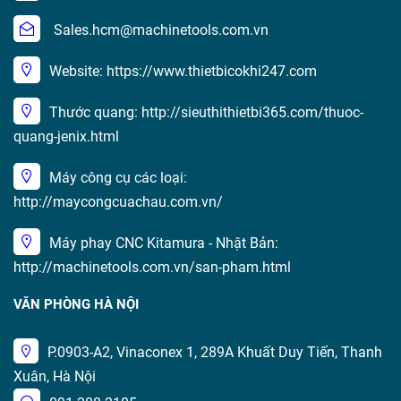
Sales.hcm@machinetools.com.vn
Website: https://www.thietbicokhi247.com
Thước quang: http://sieuthithietbi365.com/thuoc-
quang-jenix.html
Máy công cụ các loại:
http://maycongcuachau.com.vn/
Máy phay CNC Kitamura - Nhật Bản:
http://machinetools.com.vn/san-pham.html
VĂN PHÒNG HÀ NỘI
P.0903-A2, Vinaconex 1, 289A Khuất Duy Tiến, Thanh
Xuân, Hà Nội