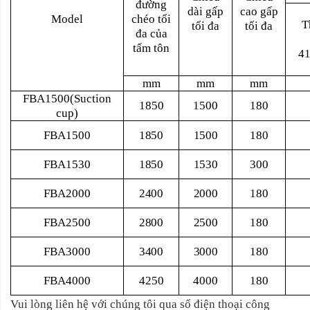
đường
dài gấp
cao gấp
Model
chéo tối
T
tối đa
tối đa
đa của
tấm tôn
4
mm
mm
mm
FBA1500(Suction
1850
1500
180
cup)
FBA1500
1850
1500
180
FBA1530
1850
1530
300
FBA2000
2400
2000
180
FBA2500
2800
2500
180
FBA3000
3400
3000
180
FBA4000
4250
4000
180
Vui lòng liên hệ với chúng tôi qua số điện thoại công