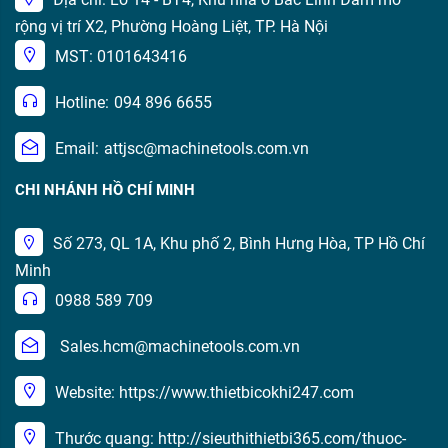
rộng vị trí X2, Phường Hoàng Liệt, TP. Hà Nội
MST: 0101643416
Hotline:
094 896 6655
Email:
attjsc@machinetools.com.vn
CHI NHÁNH HỒ CHÍ MINH
Số 273, QL 1A, Khu phố 2, Bình Hưng Hòa, TP Hồ Chí
Minh
0988 589 709
Sales.hcm@machinetools.com.vn
Website: https://www.thietbicokhi247.com
Thước quang: http://sieuthithietbi365.com/thuoc-