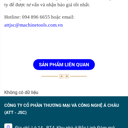
ty để được tư vấn và nhận báo giá tốt nhất.
Hotline: 094 896 6655 hoặc email:
attjsc@machinetools.com.vn
SẢN PHẨM LIÊN QUAN
Không có dữ liệu
CÔNG TY CỔ PHẦN THƯƠNG MẠI VÀ CÔNG NGHỆ Á CHÂU
(ATT - JSC)
Địa chỉ: Lô 14 - BT4, Khu nhà ở Bắc Linh Đàm mở