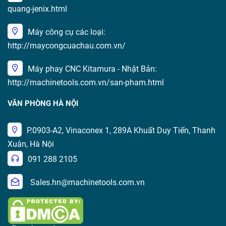
quang-jenix.html
Máy công cụ các loại:
http://maycongcuachau.com.vn/
Máy phay CNC Kitamura - Nhật Bản:
http://machinetools.com.vn/san-pham.html
VĂN PHÒNG HÀ NỘI
P.0903-A2, Vinaconex 1, 289A Khuất Duy Tiến, Thanh
Xuân, Hà Nội
091 288 2105
Sales.hn@machinetools.com.vn