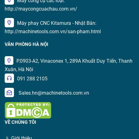
Máy công cụ các loại:
http://maycongcuachau.com.vn/
Máy phay CNC Kitamura - Nhật Bản:
http://machinetools.com.vn/san-pham.html
VĂN PHÒNG HÀ NỘI
P.0903-A2, Vinaconex 1, 289A Khuất Duy Tiến, Thanh
Xuân, Hà Nội
091 288 2105
Sales.hn@machinetools.com.vn
VỀ CHÚNG TÔI
Giới thiệu