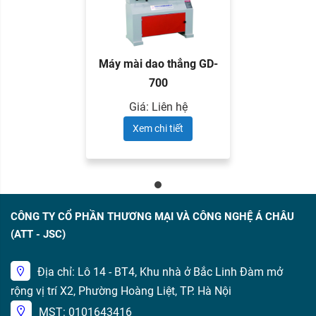
Máy mài dao thẳng GD-
700
Giá: Liên hệ
Xem chi tiết
CÔNG TY CỔ PHẦN THƯƠNG MẠI VÀ CÔNG NGHỆ Á CHÂU
(ATT - JSC)
Địa chỉ: Lô 14 - BT4, Khu nhà ở Bắc Linh Đàm mở
rộng vị trí X2, Phường Hoàng Liệt, TP. Hà Nội
MST: 0101643416