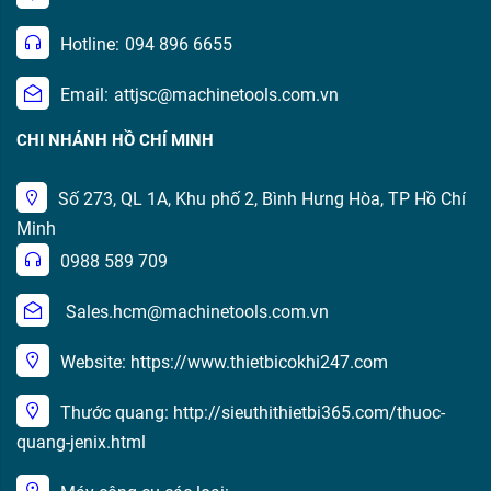
Hotline:
094 896 6655
Email:
attjsc@machinetools.com.vn
CHI NHÁNH HỒ CHÍ MINH
Số 273, QL 1A, Khu phố 2, Bình Hưng Hòa, TP Hồ Chí
Minh
0988 589 709
Sales.hcm@machinetools.com.vn
Website: https://www.thietbicokhi247.com
Thước quang: http://sieuthithietbi365.com/thuoc-
quang-jenix.html