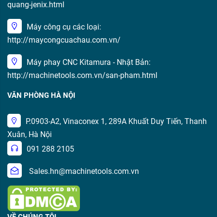
quang-jenix.html
Máy công cụ các loại:
http://maycongcuachau.com.vn/
Máy phay CNC Kitamura - Nhật Bản:
http://machinetools.com.vn/san-pham.html
VĂN PHÒNG HÀ NỘI
P.0903-A2, Vinaconex 1, 289A Khuất Duy Tiến, Thanh
Xuân, Hà Nội
091 288 2105
Sales.hn@machinetools.com.vn