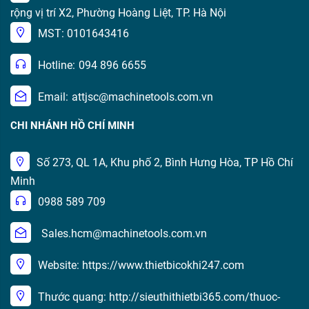
rộng vị trí X2, Phường Hoàng Liệt, TP. Hà Nội
MST: 0101643416
Hotline:
094 896 6655
Email:
attjsc@machinetools.com.vn
CHI NHÁNH HỒ CHÍ MINH
Số 273, QL 1A, Khu phố 2, Bình Hưng Hòa, TP Hồ Chí
Minh
0988 589 709
Sales.hcm@machinetools.com.vn
Website: https://www.thietbicokhi247.com
Thước quang: http://sieuthithietbi365.com/thuoc-